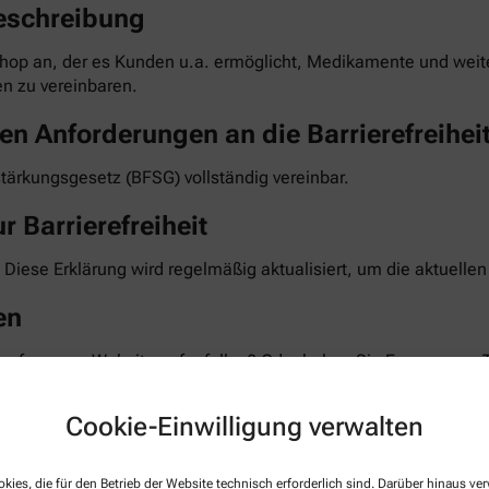
eschreibung
hop an, der es Kunden u.a. ermöglicht, Medikamente und weiter
n zu vereinbaren.
en Anforderungen an die Barrierefreihei
stärkungsgesetz (BFSG) vollständig vereinbar.
r Barrierefreiheit
 Diese Erklärung wird regelmäßig aktualisiert, um die aktuelle
en
 auf unserer Website aufgefallen? Oder haben Sie Fragen zum 
 Feedback und bemühen uns, die gemeldeten Barrieren im Rahm
te teilen Sie uns mit, auf welcher Seite und bei welcher Funkt
Cookie-Einwilligung verwalten
taktformular auf unserer Website. Sie können uns auch über 
kies, die für den Betrieb der Website technisch erforderlich sind. Darüber hinaus v