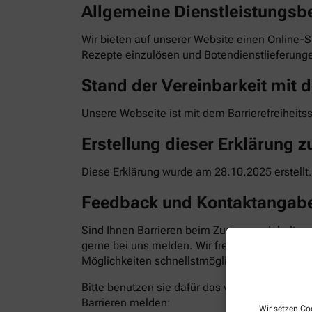
Allgemeine Dienstleistungsb
Wir bieten auf unserer Website einen Online-S
Rezepte einzulösen und Botendienstlieferunge
Stand der Vereinbarkeit mit d
Unsere Webseite ist mit dem Barrierefreiheits
Erstellung dieser Erklärung zu
Diese Erklärung wurde am 28.10.2025 erstellt.
Feedback und Kontaktangab
Sind Ihnen Barrieren beim Zugang zu Inhalten
gerne bei uns melden. Wir freuen uns auf Ihr
Möglichkeiten schnellstmöglich zu beheben. Bit
Bitte benutzen sie dafür das vorgesehene Kon
Barrieren melden:
Wir setzen Coo