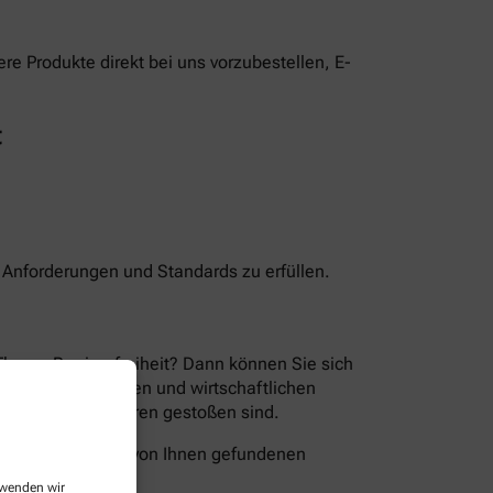
e Produkte direkt bei uns vorzubestellen, E-
t
n Anforderungen und Standards zu erfüllen.
Thema Barrierefreiheit? Dann können Sie sich
en der technischen und wirtschaftlichen
ion Sie auf Barrieren gestoßen sind.
folgende Wege die von Ihnen gefundenen
erwenden wir