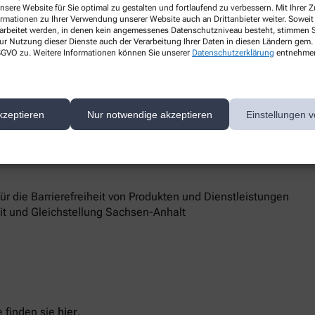
nsere Website für Sie optimal zu gestalten und fortlaufend zu verbessern. Mit Ihrer
g.de
ormationen zu Ihrer Verwendung unserer Website auch an Drittanbieter weiter. Soweit
rarbeitet werden, in denen kein angemessenes Datenschutzniveau besteht, stimmen Si
ur Nutzung dieser Dienste auch der Verarbeitung Ihrer Daten in diesen Ländern gem. 
 DSGVO zu. Weitere Informationen können Sie unserer
Datenschutzerklärung
entnehme
berg
d Marktüberwachungsbehörde
kzeptieren
Nur notwendige akzeptieren
Einstellungen v
 Barrierefreiheit keine zufriedenstellenden Antworten erhalten,
sstelle unterstützt Sie dabei, ihre Rechte geltend zu machen.
 die Barrierefreiheit von Produkten und Dienstleistungen
eit und Gleichstellung Sachsen-Anhalt
 finden sie
hier
.