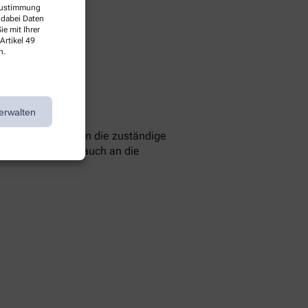
 Zustimmung
 dabei Daten
e mit Ihrer
Artikel 49
n.
erwalten
 können Sie sich an die zuständige
 Sie können sich auch an die