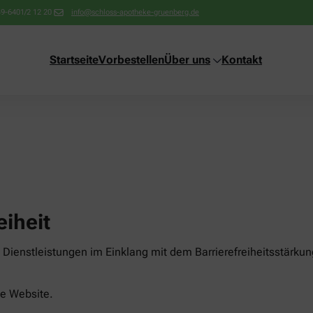
9-6401/2 12 20
info@schloss-apotheke-gruenberg.de
Startseite
Vorbestellen
Über uns
Kontakt
eiheit
Dienstleistungen im Einklang mit dem Barrierefreiheitsstärkun
ese Website.