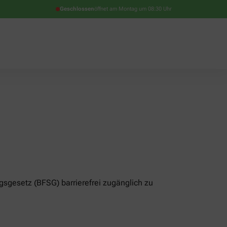
Geschlossen
öffnet am Montag um 08:30 Uhr
gsgesetz (BFSG) barrierefrei zugänglich zu