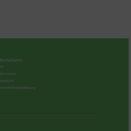
nformationen
GB
tenschutz
mpressum
rrierefreiheitserklärung